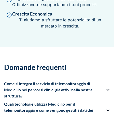
Ottimizzando e supportando i tuoi processi.
Crescita Economica
Ti aiutiamo a sfruttare le potenzialità di un
mercato in crescita.
Domande frequenti
Come si integra il servizio di telemonitoraggio di
Medicilio nei percorsi clinici già attivi nella nostra
struttura?
I nostri team affiancano la tua struttura nella definizione di
Quali tecnologie utilizza Medicilio per il
protocolli condivisi, integrando il telemonitoraggio nei percorsi
telemonitoraggio e come vengono gestiti i dati dei