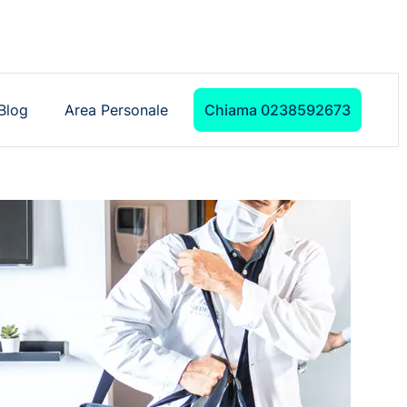
Blog
Area Personale
Chiama 0238592673