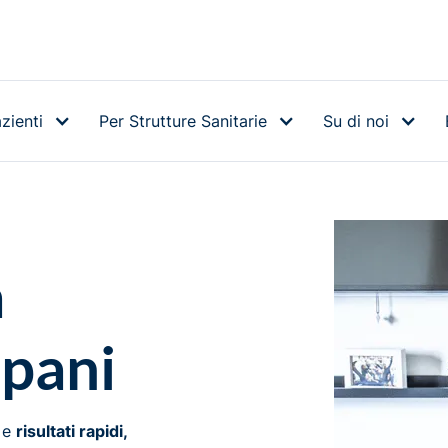
zienti
Per Strutture Sanitarie
Su di noi
a
apani
i e
risultati rapidi,